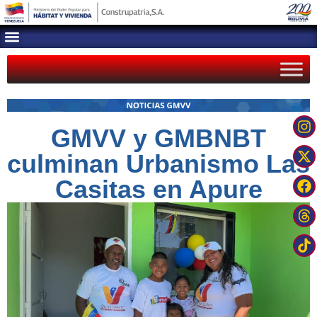
GMVV y GMBNBT
culminan Urbanismo Las
Casitas en Apure