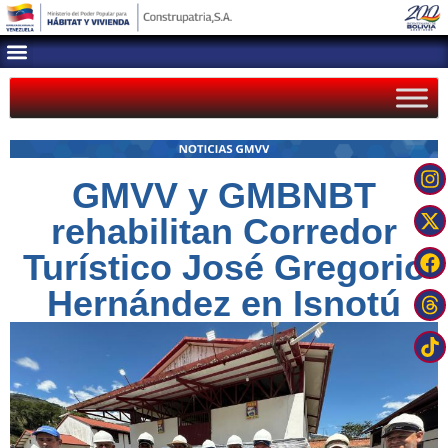
GMVV y GMBNBT
rehabilitan Corredor
Turístico José Gregorio
Hernández en Isnotú